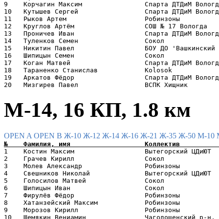
9    Корчагин Максим                Спарта ДТДиМ Вологд
10   Кутышев Сергей                 Спарта ДТДиМ Вологд
11   Рыков Артем                    Робинзоны          
12   Круглов Артём                  СОШ № 17 Вологда   
13   Проничев Иван                  Спарта ДТДиМ Вологд
14   Туленков Семен                 Сокол              
15   Никитин Павел                  БОУ ДО 'Вашкинский 
16   Шипицын Семен                  Сокол              
17   Коган Матвей                   Спарта ДТДиМ Вологд
18   Тараненко Станислав            Kolosok            
19   Аркатов Фёдор                  Спарта ДТДиМ Вологд
М-14, 16 КП, 1.8 км
OPEN A
OPEN B
Ж-10
Ж-12
Ж-14
Ж-16
Ж-21
Ж-35
Ж-50
М-10
1    Костин Максим                  Вытегорский ЦДиЮТ  
2    Грачев Кирилл                  Сокол              
3    Молев Александр                Робинзоны          
4    Свешников Николай              Вытегорский ЦДиЮТ  
5    Голосилов Матвей               Сокол              
6    Шипицын Иван                   Сокол              
7    Фирулёв Фёдор                  Робинзоны          
8    Хатанзейский Максим            Робинзоны          
9    Морозов Кирилл                 Робинзоны          
10   Шемякин Вениамин               Чагодощенский р-н, 