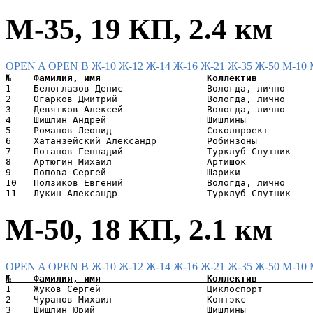
М-35, 19 КП, 2.4 км
OPEN A
OPEN B
Ж-10
Ж-12
Ж-14
Ж-16
Ж-21
Ж-35
Ж-50
М-10
1    Белоглазов Денис               Вологда, лично     
2    Огарков Дмитрий                Вологда, лично     
3    Девятков Алексей               Вологда, лично     
4    Шишлин Андрей                  Шишлины            
5    Романов Леонид                 Соколпроект        
6    Хатанзейский Александр         Робинзоны          
7    Потапов Геннадий               Турклуб Спутник    
8    Артюгин Михаил                 Артишок            
9    Попова Сергей                  Шарики             
10   Ползиков Евгений               Вологда, лично     
М-50, 18 КП, 2.1 км
OPEN A
OPEN B
Ж-10
Ж-12
Ж-14
Ж-16
Ж-21
Ж-35
Ж-50
М-10
1    Жуков Сергей                   Циклоспорт         
2    Чуранов Михаил                 Контэкс            
3    Шишлин Юрий                    Шишлины            