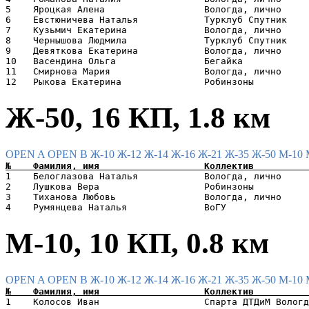
5    Яроцкая Алена                  Вологда, лично     
6    Евстюничева Наталья            Турклуб Спутник    
7    Кузьмич Екатерина              Вологда, лично     
8    Чернышова Людмила              Турклуб Спутник    
9    Девяткова Екатерина            Вологда, лично     
10   Васендина Ольга                Бегайка            
11   Смирнова Мария                 Вологда, лично     
Ж-50, 16 КП, 1.8 км
OPEN A
OPEN B
Ж-10
Ж-12
Ж-14
Ж-16
Ж-21
Ж-35
Ж-50
М-10
1    Белоглазова Наталья            Вологда, лично     
2    Лушкова Вера                   Робинзоны          
3    Тиханова Любовь                Вологда, лично     
М-10, 10 КП, 0.8 км
OPEN A
OPEN B
Ж-10
Ж-12
Ж-14
Ж-16
Ж-21
Ж-35
Ж-50
М-10
1    Колосов Иван                   Спарта ДТДиМ Вологд