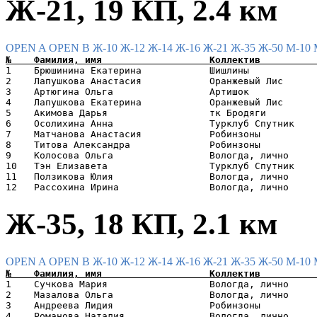
Ж-21, 19 КП, 2.4 км
OPEN A
OPEN B
Ж-10
Ж-12
Ж-14
Ж-16
Ж-21
Ж-35
Ж-50
М-10
1    Брюшинина Екатерина            Шишлины            
2    Лапушкова Анастасия            Оранжевый Лис      
3    Артюгина Ольга                 Артишок            
4    Лапушкова Екатерина            Оранжевый Лис      
5    Акимова Дарья                  тк Бродяги         
6    Осолихина Анна                 Турклуб Спутник    
7    Матчанова Анастасия            Робинзоны          
8    Титова Александра              Робинзоны          
9    Колосова Ольга                 Вологда, лично     
10   Тэн Елизавета                  Турклуб Спутник    
11   Ползикова Юлия                 Вологда, лично     
Ж-35, 18 КП, 2.1 км
OPEN A
OPEN B
Ж-10
Ж-12
Ж-14
Ж-16
Ж-21
Ж-35
Ж-50
М-10
1    Сучкова Мария                  Вологда, лично     
2    Мазалова Ольга                 Вологда, лично     
3    Андреева Лидия                 Робинзоны          
4    Романова Наталия               Вологда, лично     