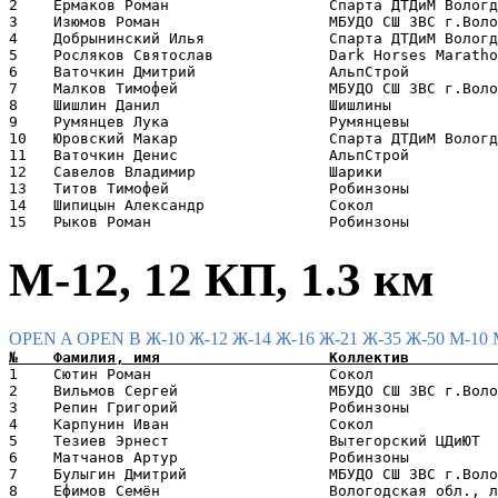
2    Ермаков Роман                  Спарта ДТДиМ Вологд
3    Изюмов Роман                   МБУДО СШ ЗВС г.Воло
4    Добрынинский Илья              Спарта ДТДиМ Вологд
5    Росляков Святослав             Dark Horses Maratho
6    Ваточкин Дмитрий               АльпСтрой          
7    Малков Тимофей                 МБУДО СШ ЗВС г.Воло
8    Шишлин Данил                   Шишлины            
9    Румянцев Лука                  Румянцевы          
10   Юровский Макар                 Спарта ДТДиМ Вологд
11   Ваточкин Денис                 АльпСтрой          
12   Савелов Владимир               Шарики             
13   Титов Тимофей                  Робинзоны          
14   Шипицын Александр              Сокол              
М-12, 12 КП, 1.3 км
OPEN A
OPEN B
Ж-10
Ж-12
Ж-14
Ж-16
Ж-21
Ж-35
Ж-50
М-10
1    Сютин Роман                    Сокол              
2    Вильмов Сергей                 МБУДО СШ ЗВС г.Воло
3    Репин Григорий                 Робинзоны          
4    Карпунин Иван                  Сокол              
5    Тезиев Эрнест                  Вытегорский ЦДиЮТ  
6    Матчанов Артур                 Робинзоны          
7    Булыгин Дмитрий                МБУДО СШ ЗВС г.Воло
8    Ефимов Семён                   Вологодская обл., л