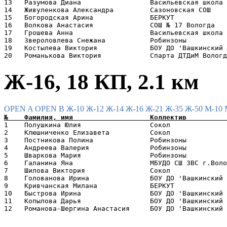
13   Разумова Диана                 Васильевская школа 
14   Живуленкова Александра         Сазоновская СОШ    
15   Богородская Арина              БЕРКУТ             
16   Волкова Анастасия              СОШ № 17 Вологда   
17   Грошева Анна                   Васильевская школа 
18   Звероловлева Снежана           Робинзоны          
19   Костылева Виктория             БОУ ДО 'Вашкинский 
Ж-16, 18 КП, 2.1 км
OPEN A
OPEN B
Ж-10
Ж-12
Ж-14
Ж-16
Ж-21
Ж-35
Ж-50
М-10
1    Полушкина Юлия                 Сокол              
2    Клюшниченко Елизавета          Сокол              
3    Постникова Полина              Робинзоны          
4    Андреева Валерия               Робинзоны          
5    Шваркова Мария                 Робинзоны          
6    Галанина Яна                   МБУДО СШ ЗВС г.Воло
7    Шилова Виктория                Сокол              
8    Голованова Ирина               БОУ ДО 'Вашкинский 
9    Кривчанская Милана             БЕРКУТ             
10   Быстрова Ирина                 БОУ ДО 'Вашкинский 
11   Копылова Дарья                 БОУ ДО 'Вашкинский 