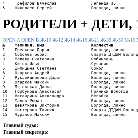
4    Трефилов Вячеслав              Легенда 35         
РОДИТЕЛИ + ДЕТИ, 10
OPEN A
OPEN B
Ж-10
Ж-12
Ж-14
Ж-16
Ж-21
Ж-35
Ж-50
М-10
1    Ермакова Дарья                 Вологда, лично     
2    Соболев Борис                  Спарта ДТДиМ Вологд
3    Молева Екатерина               Робинзоны          
4    Китов Илья                     Сусанин            
5    Шипицына Светлана              Сокол              
6    Огарков Андрей                 Вологда, лично     
7    Рукавишникова Дарья            Вологда, лично     
8    Огарков Максим                 Вологда, лично     
9    Пятовская Дарья                Вологда, лично     
10   Горбунова Анастасия            Пряники Вологда    
11   Васендина Александра           Бегайка            
12   Малов Роман                    Вологда, лично     
13   Девяткова Виктория             Вологда, лично     
14   Шестерова Таисия               Спарта ДТДиМ Вологд
Главный судья:
Главный секретарь: