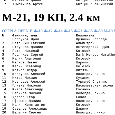
16   Мартынов Данил                 БОУ ДО 'Вашкинский 
М-21, 19 КП, 2.4 км
OPEN A
OPEN B
Ж-10
Ж-12
Ж-14
Ж-16
Ж-21
Ж-35
Ж-50
М-10
1    Горбунов Юрий                  Пряники Вологда    
2    Ваточкин Евгений               АльпСтрой          
3    Стручков Даниил                Вытегорский ЦДиЮТ  
4    Рожин Николай                  Kolosok            
5    Росляков Сергей                Dark Horses Maratho
6    Калин Анатолий                 Kolosok            
7    Малков Павел                   Шарики             
8    Калин Всеволод                 Kolosok            
9    Фатиев Федор                   Витязь-3           
10   Шеркунов Алексей               Вологда, лично     
11   Китов Михаил                   Сусанин            
12   Кузнецов Алексей               Турклуб Спутник    
13   Гливка Николай                 Васильевская школа 
14   Китов Александр                Сусанин            
15   Бабиков Михаил                 Вологда, лично     
16   Удалов Егор                    Сокол              
17   Ефремов Даниил                 Вологда, лично     
18   Калин Константин               Kolosok            
19   Савелов Александр              Шарики             