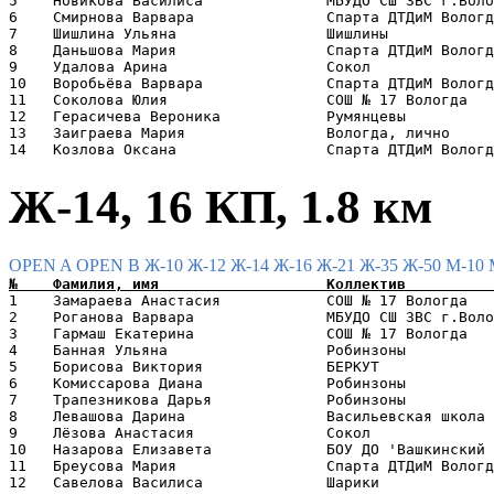
5    Новикова Василиса              МБУДО СШ ЗВС г.Воло
6    Смирнова Варвара               Спарта ДТДиМ Вологд
7    Шишлина Ульяна                 Шишлины            
8    Даньшова Мария                 Спарта ДТДиМ Вологд
9    Удалова Арина                  Сокол              
10   Воробьёва Варвара              Спарта ДТДиМ Вологд
11   Соколова Юлия                  СОШ № 17 Вологда   
12   Герасичева Вероника            Румянцевы          
13   Заиграева Мария                Вологда, лично     
Ж-14, 16 КП, 1.8 км
OPEN A
OPEN B
Ж-10
Ж-12
Ж-14
Ж-16
Ж-21
Ж-35
Ж-50
М-10
1    Замараева Анастасия            СОШ № 17 Вологда   
2    Роганова Варвара               МБУДО СШ ЗВС г.Воло
3    Гармаш Екатерина               СОШ № 17 Вологда   
4    Банная Ульяна                  Робинзоны          
5    Борисова Виктория              БЕРКУТ             
6    Комиссарова Диана              Робинзоны          
7    Трапезникова Дарья             Робинзоны          
8    Левашова Дарина                Васильевская школа 
9    Лёзова Анастасия               Сокол              
10   Назарова Елизавета             БОУ ДО 'Вашкинский 
11   Бреусова Мария                 Спарта ДТДиМ Вологд
12   Савелова Василиса              Шарики             