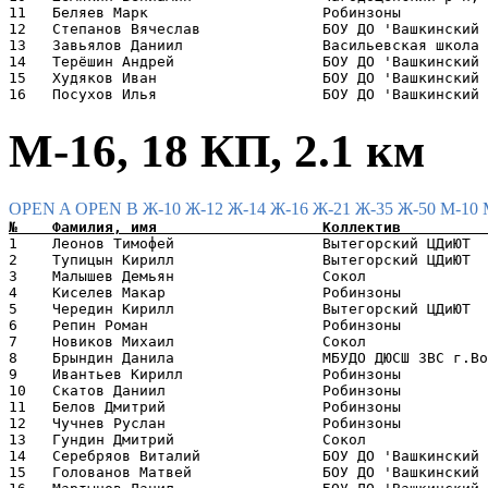
11   Беляев Марк                    Робинзоны          
12   Степанов Вячеслав              БОУ ДО 'Вашкинский 
13   Завьялов Даниил                Васильевская школа 
14   Терёшин Андрей                 БОУ ДО 'Вашкинский 
15   Худяков Иван                   БОУ ДО 'Вашкинский 
М-16, 18 КП, 2.1 км
OPEN A
OPEN B
Ж-10
Ж-12
Ж-14
Ж-16
Ж-21
Ж-35
Ж-50
М-10
1    Леонов Тимофей                 Вытегорский ЦДиЮТ  
2    Тупицын Кирилл                 Вытегорский ЦДиЮТ  
3    Малышев Демьян                 Сокол              
4    Киселев Макар                  Робинзоны          
5    Чередин Кирилл                 Вытегорский ЦДиЮТ  
6    Репин Роман                    Робинзоны          
7    Новиков Михаил                 Сокол              
8    Брындин Данила                 МБУДО ДЮСШ ЗВС г.Во
9    Ивантьев Кирилл                Робинзоны          
10   Скатов Даниил                  Робинзоны          
11   Белов Дмитрий                  Робинзоны          
12   Чучнев Руслан                  Робинзоны          
13   Гундин Дмитрий                 Сокол              
14   Серебряов Виталий              БОУ ДО 'Вашкинский 
15   Голованов Матвей               БОУ ДО 'Вашкинский 