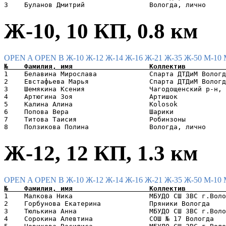
Ж-10, 10 КП, 0.8 км
OPEN A
OPEN B
Ж-10
Ж-12
Ж-14
Ж-16
Ж-21
Ж-35
Ж-50
М-10
1    Белавина Мирослава             Спарта ДТДиМ Вологд
2    Евстафьева Марья               Спарта ДТДиМ Вологд
3    Шемякина Ксения                Чагодощенский р-н, 
4    Артюгина Зоя                   Артишок            
5    Калина Алина                   Kolosok            
6    Попова Вера                    Шарики             
7    Титова Таисия                  Робинзоны          
Ж-12, 12 КП, 1.3 км
OPEN A
OPEN B
Ж-10
Ж-12
Ж-14
Ж-16
Ж-21
Ж-35
Ж-50
М-10
1    Малкова Ника                   МБУДО СШ ЗВС г.Воло
2    Горбунова Екатерина            Пряники Вологда    
3    Тюлькина Анна                  МБУДО СШ ЗВС г.Воло
4    Сорокина Алевтина              СОШ № 17 Вологда   