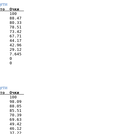
дети
    100   

    88.47 

    80.33 

    78.51 

    73.42 

    67.71 

    44.17 

    42.96 

    29.12 

    7.645 

    0     

дети
    100   

    98.09 

    88.05 

    85.51 

    70.39 

    69.63 

    49.42 

    46.12 

    37.22 
