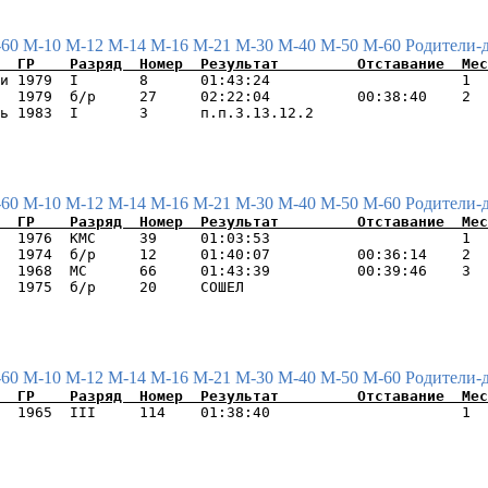
-60
М-10
М-12
М-14
М-16
М-21
М-30
М-40
М-50
М-60
Родители-
и 1979  I       8      01:43:24                      1  
  1979  б/р     27     02:22:04          00:38:40    2  
-60
М-10
М-12
М-14
М-16
М-21
М-30
М-40
М-50
М-60
Родители-
  1976  КМС     39     01:03:53                      1  
  1974  б/р     12     01:40:07          00:36:14    2  
  1968  МС      66     01:43:39          00:39:46    3  
-60
М-10
М-12
М-14
М-16
М-21
М-30
М-40
М-50
М-60
Родители-