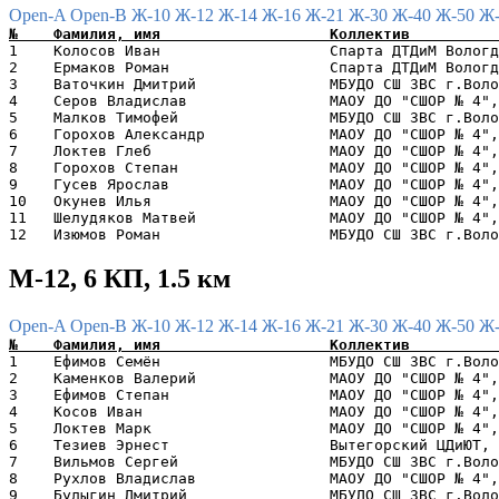
Open-A
Open-B
Ж-10
Ж-12
Ж-14
Ж-16
Ж-21
Ж-30
Ж-40
Ж-50
Ж
1    Колосов Иван                   Спарта ДТДиМ Вологд
2    Ермаков Роман                  Спарта ДТДиМ Вологд
3    Ваточкин Дмитрий               МБУДО СШ ЗВС г.Воло
4    Серов Владислав                МАОУ ДО "СШОР № 4",
5    Малков Тимофей                 МБУДО СШ ЗВС г.Воло
6    Горохов Александр              МАОУ ДО "СШОР № 4",
7    Локтев Глеб                    МАОУ ДО "СШОР № 4",
8    Горохов Степан                 МАОУ ДО "СШОР № 4",
9    Гусев Ярослав                  МАОУ ДО "СШОР № 4",
10   Окунев Илья                    МАОУ ДО "СШОР № 4",
11   Шелудяков Матвей               МАОУ ДО "СШОР № 4",
М-12, 6 КП, 1.5 км
Open-A
Open-B
Ж-10
Ж-12
Ж-14
Ж-16
Ж-21
Ж-30
Ж-40
Ж-50
Ж
1    Ефимов Семён                   МБУДО СШ ЗВС г.Воло
2    Каменков Валерий               МАОУ ДО "СШОР № 4",
3    Ефимов Степан                  МАОУ ДО "СШОР № 4",
4    Косов Иван                     МАОУ ДО "СШОР № 4",
5    Локтев Марк                    МАОУ ДО "СШОР № 4",
6    Тезиев Эрнест                  Вытегорский ЦДиЮТ, 
7    Вильмов Сергей                 МБУДО СШ ЗВС г.Воло
8    Рухлов Владислав               МАОУ ДО "СШОР № 4",
9    Булыгин Дмитрий                МБУДО СШ ЗВС г.Воло