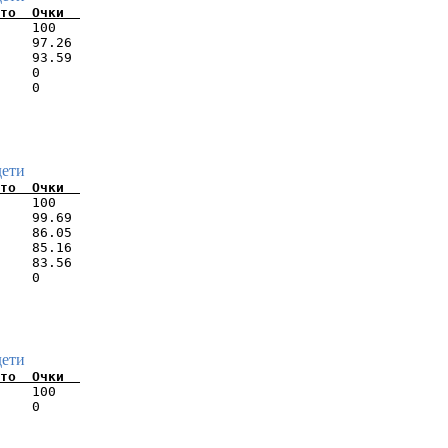
    100   

    97.26 

    93.59 

    0     

дети
    100   

    99.69 

    86.05 

    85.16 

    83.56 

дети
    100   
