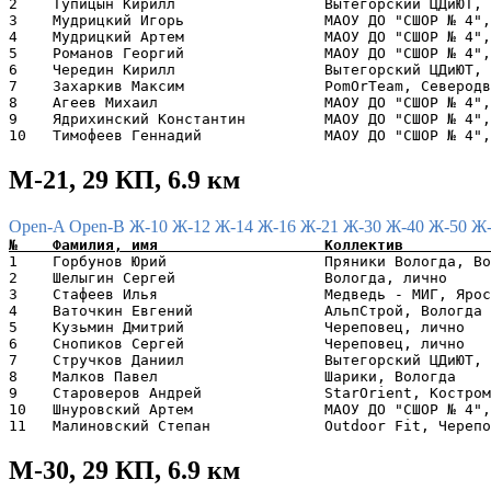
2    Тупицын Кирилл                 Вытегорский ЦДиЮТ, 
3    Мудрицкий Игорь                МАОУ ДО "СШОР № 4",
4    Мудрицкий Артем                МАОУ ДО "СШОР № 4",
5    Романов Георгий                МАОУ ДО "СШОР № 4",
6    Чередин Кирилл                 Вытегорский ЦДиЮТ, 
7    Захаркив Максим                PomOrTeam, Северодв
8    Агеев Михаил                   МАОУ ДО "СШОР № 4",
9    Ядрихинский Константин         МАОУ ДО "СШОР № 4",
М-21, 29 КП, 6.9 км
Open-A
Open-B
Ж-10
Ж-12
Ж-14
Ж-16
Ж-21
Ж-30
Ж-40
Ж-50
Ж
1    Горбунов Юрий                  Пряники Вологда, Во
2    Шелыгин Сергей                 Вологда, лично     
3    Стафеев Илья                   Медведь - МИГ, Ярос
4    Ваточкин Евгений               АльпСтрой, Вологда 
5    Кузьмин Дмитрий                Череповец, лично   
6    Снопиков Сергей                Череповец, лично   
7    Стручков Даниил                Вытегорский ЦДиЮТ, 
8    Малков Павел                   Шарики, Вологда    
9    Староверов Андрей              StarOrient, Костром
10   Шнуровский Артем               МАОУ ДО "СШОР № 4",
М-30, 29 КП, 6.9 км