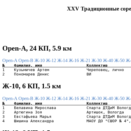
XXV Традиционные соре
Open-A, 24 КП, 5.9 км
Open-A
Open-B
Ж-10
Ж-12
Ж-14
Ж-16
Ж-21
Ж-30
Ж-40
Ж-50
Ж
1    Кузьмичев Артем                Череповец, лично   
Ж-10, 6 КП, 1.5 км
Open-A
Open-B
Ж-10
Ж-12
Ж-14
Ж-16
Ж-21
Ж-30
Ж-40
Ж-50
Ж
1    Белавина Мирослава             Спарта ДТДиМ Вологд
2    Артюгина Зоя                   Артишок, Вологда   
3    Евстафьева Марья               Спарта ДТДиМ Вологд