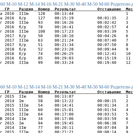
-60
М-10
М-12
М-14
М-16
М-21
М-30
М-40
М-50
М-60
Родители-
а 2016  IIIю    128    00:13:44                      1  
а 2016  б/р     127    00:15:19          00:01:35    2  
г 2016  IIIю    93     00:16:26          00:02:42    3  
  2016  б/р     78     00:16:41          00:02:57    4  
г 2016  IIIю    100    00:17:23          00:03:39    5  
  2017  б/р     50     00:18:10          00:04:26    6  
  2017  IIIю    63     00:21:24          00:07:40    7  
  2017  б/р     51     00:21:34          00:07:50    8  
  2018  б/р     52     00:23:28          00:09:44    9  
  2016  б/р     74     00:26:25          00:12:41    10 
  2016  б/р     85     00:29:03          00:15:19    11 
-60
М-10
М-12
М-14
М-16
М-21
М-30
М-40
М-50
М-60
Родители-
г 2015  IIю     98     00:13:07                      1  
  2014  Iю      58     00:13:22          00:00:15    2  
  2015  IIIю    54     00:14:41          00:01:34    3  
  2015  IIIю    60     00:15:01          00:01:54    4  
  2015  IIIю    64     00:17:00          00:03:53    5  
В 2014  IIю     34     00:17:06          00:03:59    6  
г 2015  Iю      94     00:19:45          00:06:38    7  
  2014  IIю     77     00:20:11          00:07:04    8  
г 2015  IIIю    92     00:21:21          00:08:14    9  