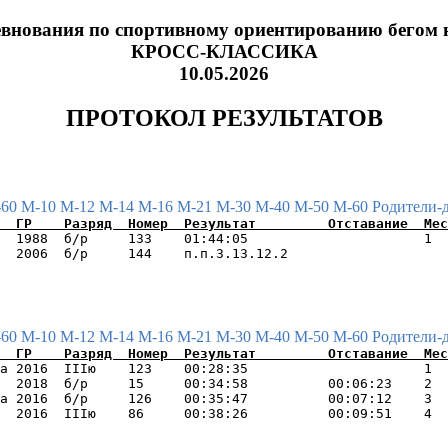
внования по спортивному ориентированию бегом 
КРОСС-КЛАССИКА
10.05.2026
ПРОТОКОЛ РЕЗУЛЬТАТОВ
-60
М-10
М-12
М-14
М-16
М-21
М-30
М-40
М-50
М-60
Родители-
  1988  б/р     133    01:44:05                      1  
-60
М-10
М-12
М-14
М-16
М-21
М-30
М-40
М-50
М-60
Родители-
а 2016  IIIю    123    00:28:35                      1  
  2018  б/р     15     00:34:58          00:06:23    2  
а 2016  б/р     126    00:35:47          00:07:12    3  