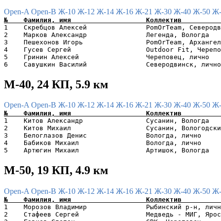
Open-A
Open-B
Ж-10
Ж-12
Ж-14
Ж-16
Ж-21
Ж-30
Ж-40
Ж-50
Ж
1    Скребцов Алексей               PomOrTeam, Северодв
2    Марков Александр               Легенда, Вологда   
3    Пешехонов Игорь                PomOrTeam, Архангел
4    Гусев Сергей                   Outdoor Fit, Черепо
5    Гринин Алексей                 Череповец, лично   
М-40, 24 КП, 5.9 км
Open-A
Open-B
Ж-10
Ж-12
Ж-14
Ж-16
Ж-21
Ж-30
Ж-40
Ж-50
Ж
1    Китов Александр                Сусанин, Вологда   
2    Китов Михаил                   Сусанин, Вологодски
3    Белоглазов Денис               Вологда, лично     
4    Бабиков Михаил                 Вологда, лично     
М-50, 19 КП, 4.9 км
Open-A
Open-B
Ж-10
Ж-12
Ж-14
Ж-16
Ж-21
Ж-30
Ж-40
Ж-50
Ж
1    Морозов Владимир               Рыбинский р-н, личн
2    Стафеев Сергей                 Медведь - МИГ, Ярос