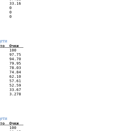
    33.16 

    0     

    0     

дети
    100   

    97.75 

    94.70 

    79.95 

    78.03 

    74.84 

    62.10 

    57.61 

    52.59 

    33.67 

дети
    100   
