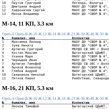
10   Паутов Григорий                Легенда, Вологда   
11   Дмитриев Андрей                МАОУ ДО "СШОР № 4",
12   Хавроничев Сергей              МАОУ ДО "СШОР № 4",
М-14, 11 КП, 3.3 км
Open-A
Open-B
Ж-10
Ж-12
Ж-14
Ж-16
Ж-21
Ж-30
Ж-40
Ж-50
Ж
1    Максимов Леонид                МАОУ ДО "СШОР № 4",
2    Зуев Никита                    МАОУ ДО "СШОР № 4",
3    Артюгин Григорий               МБУДО СШ ЗВС г.Воло
4    Костин Максим                  Вытегорский ЦДиЮТ, 
5    Уханов Марк                    МАОУ ДО "СШОР № 4",
6    Чернышев Иван                  МАОУ ДО "СШОР № 4",
7    Артюгин Тимофей                МБУДО СШ ЗВС г.Воло
8    Бычков Всеволод                МАОУ ДО "СШОР № 4",
9    Глебов Андрей                  МАОУ ДО "СШОР № 4",
10   Свешников Николай              Вытегорский ЦДиЮТ, 
М-16, 21 КП, 5.3 км
Open-A
Open-B
Ж-10
Ж-12
Ж-14
Ж-16
Ж-21
Ж-30
Ж-40
Ж-50
Ж
1    Леонов Тимофей                 Вытегорский ЦДиЮТ, 