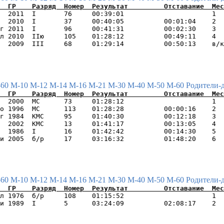
  2011  I       76     00:39:01                      1  
  2010  I       37     00:40:05          00:01:04    2  
г 2011  I       96     00:41:31          00:02:30    3  
л 2010  IIю     105    01:28:12          00:49:11    4  
-60
М-10
М-12
М-14
М-16
М-21
М-30
М-40
М-50
М-60
Родители-
  2000  МС      73     01:28:12                      1  
о 1996  МС      113    01:28:28          00:00:16    2  
г 1984  КМС     95     01:40:30          00:12:18    3  
  2002  КМС     13     01:41:17          00:13:05    4  
  1986  I       16     01:42:42          00:14:30    5  
-60
М-10
М-12
М-14
М-16
М-21
М-30
М-40
М-50
М-60
Родители-
л 1976  б/р     108    01:15:52                      1  