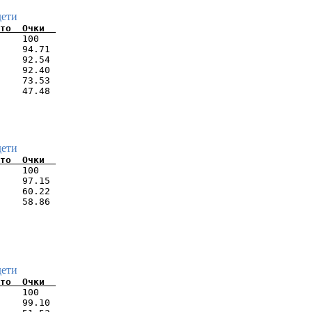
дети
    100   

    94.71 

    92.54 

    92.40 

    73.53 

дети
    100   

    97.15 

    60.22 

    58.86 

дети
    100   

    99.10 
