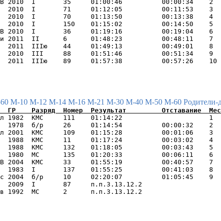
В 2010  I       35     01:00:46          00:00:34    2  
  2010  I       71     01:12:05          00:11:53    3  
  2010  I       70     01:13:50          00:13:38    4  
  2010  I       150    01:15:02          00:14:50    5  
В 2010  I       36     01:19:16          00:19:04    6  
и 2011  II      6      01:48:23          00:48:11    7  
  2011  IIIю    44     01:49:13          00:49:01    8  
  2010  III     88     01:51:46          00:51:34    9  
-60
М-10
М-12
М-14
М-16
М-21
М-30
М-40
М-50
М-60
Родители-
л 1982  КМС     111    01:14:22                      1  
  1978  б/р     26     01:14:54          00:00:32    2  
л 2001  КМС     109    01:15:28          00:01:06    3  
  1988  КМС     11     01:17:24          00:03:02    4  
  1988  КМС     132    01:18:05          00:03:43    5  
  1980  МС      135    01:20:33          00:06:11    6  
В 2004  КМС     33     01:55:19          00:40:57    7  
  1983  I       137    01:55:25          00:41:03    8  
с 2004  б/р     10     02:20:07          01:05:45    9  
  2009  I       87     п.п.3.13.12.2                    