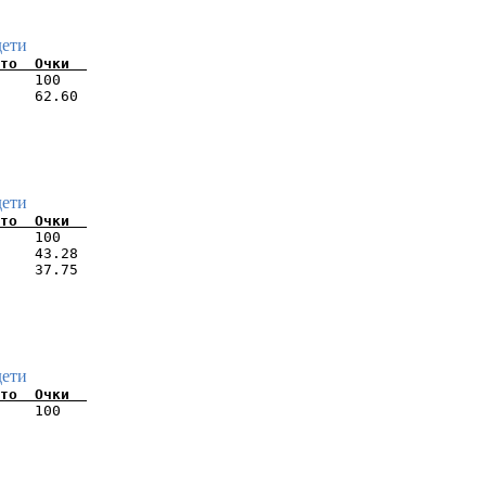
дети
    100   

    62.60 

дети
    100   

    43.28 

    37.75 

дети