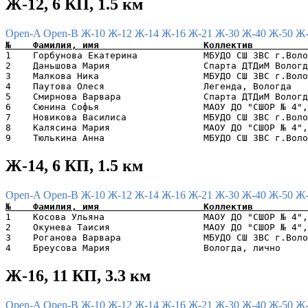
Ж-12, 6 КП, 1.5 км
Open-A
Open-B
Ж-10
Ж-12
Ж-14
Ж-16
Ж-21
Ж-30
Ж-40
Ж-50
Ж
1    Горбунова Екатерина            МБУДО СШ ЗВС г.Воло
2    Даньшова Мария                 Спарта ДТДиМ Вологд
3    Малкова Ника                   МБУДО СШ ЗВС г.Воло
4    Паутова Олеся                  Легенда, Вологда   
5    Смирнова Варвара               Спарта ДТДиМ Вологд
6    Сюнина Софья                   МАОУ ДО "СШОР № 4",
7    Новикова Василиса              МБУДО СШ ЗВС г.Воло
8    Калясина Мария                 МАОУ ДО "СШОР № 4",
Ж-14, 6 КП, 1.5 км
Open-A
Open-B
Ж-10
Ж-12
Ж-14
Ж-16
Ж-21
Ж-30
Ж-40
Ж-50
Ж
1    Косова Ульяна                  МАОУ ДО "СШОР № 4",
2    Окунева Таисия                 МАОУ ДО "СШОР № 4",
3    Роганова Варвара               МБУДО СШ ЗВС г.Воло
Ж-16, 11 КП, 3.3 км
Open-A
Open-B
Ж-10
Ж-12
Ж-14
Ж-16
Ж-21
Ж-30
Ж-40
Ж-50
Ж