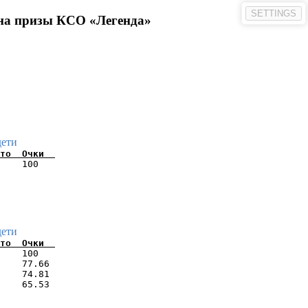
SETTINGS
на призы КСО «Легенда»
дети
    100   

дети
    100   

    77.66 

    74.81 
