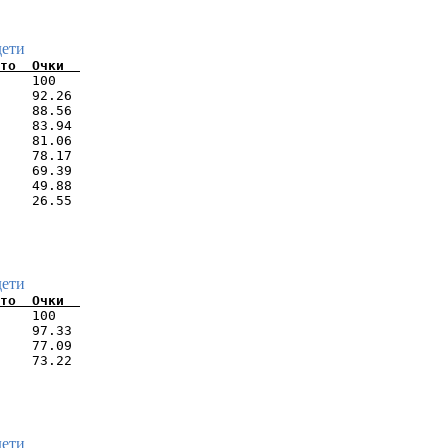
дети
    100   

    92.26 

    88.56 

    83.94 

    81.06 

    78.17 

    69.39 

    49.88 

дети
    100   

    97.33 

    77.09 

дети