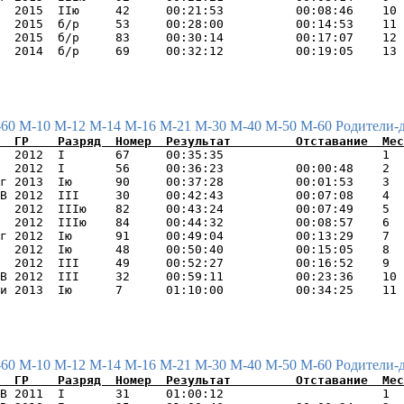
  2015  IIю     42     00:21:53          00:08:46    10 
  2015  б/р     53     00:28:00          00:14:53    11 
  2015  б/р     83     00:30:14          00:17:07    12 
-60
М-10
М-12
М-14
М-16
М-21
М-30
М-40
М-50
М-60
Родители-
  2012  I       67     00:35:35                      1  
  2012  I       56     00:36:23          00:00:48    2  
г 2013  Iю      90     00:37:28          00:01:53    3  
В 2012  III     30     00:42:43          00:07:08    4  
  2012  IIIю    82     00:43:24          00:07:49    5  
  2012  IIIю    84     00:44:32          00:08:57    6  
г 2012  Iю      91     00:49:04          00:13:29    7  
  2012  Iю      48     00:50:40          00:15:05    8  
  2012  III     49     00:52:27          00:16:52    9  
В 2012  III     32     00:59:11          00:23:36    10 
-60
М-10
М-12
М-14
М-16
М-21
М-30
М-40
М-50
М-60
Родители-
В 2011  I       31     01:00:12                      1  