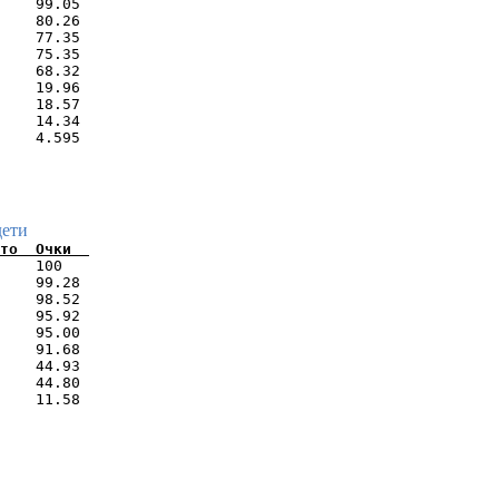
    99.05 

    80.26 

    77.35 

    75.35 

    68.32 

    19.96 

    18.57 

    14.34 

дети
    100   

    99.28 

    98.52 

    95.92 

    95.00 

    91.68 

    44.93 

    44.80 

    11.58 

          
