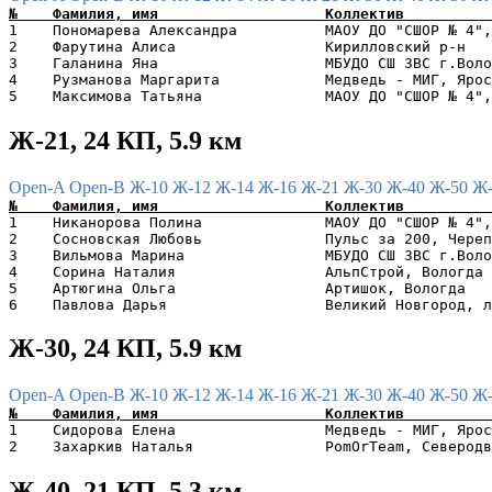
1    Пономарева Александра          МАОУ ДО "СШОР № 4",
2    Фарутина Алиса                 Кирилловский р-н   
3    Галанина Яна                   МБУДО СШ ЗВС г.Воло
4    Рузманова Маргарита            Медведь - МИГ, Ярос
Ж-21, 24 КП, 5.9 км
Open-A
Open-B
Ж-10
Ж-12
Ж-14
Ж-16
Ж-21
Ж-30
Ж-40
Ж-50
Ж
1    Никанорова Полина              МАОУ ДО "СШОР № 4",
2    Сосновская Любовь              Пульс за 200, Череп
3    Вильмова Марина                МБУДО СШ ЗВС г.Воло
4    Сорина Наталия                 АльпСтрой, Вологда 
5    Артюгина Ольга                 Артишок, Вологда   
Ж-30, 24 КП, 5.9 км
Open-A
Open-B
Ж-10
Ж-12
Ж-14
Ж-16
Ж-21
Ж-30
Ж-40
Ж-50
Ж
1    Сидорова Елена                 Медведь - МИГ, Ярос
Ж-40, 21 КП, 5.3 км