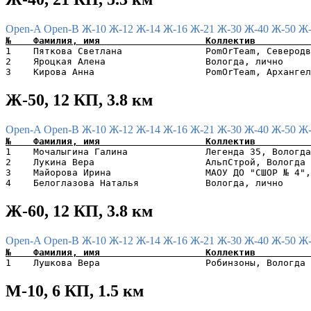
Open-A
Open-B
Ж-10
Ж-12
Ж-14
Ж-16
Ж-21
Ж-30
Ж-40
Ж-50
Ж
1    Пяткова Светлана               PomOrTeam, Северодв
2    Яроцкая Алена                  Вологда, лично     
Ж-50, 12 КП, 3.8 км
Open-A
Open-B
Ж-10
Ж-12
Ж-14
Ж-16
Ж-21
Ж-30
Ж-40
Ж-50
Ж
1    Мочалыгина Галина              Легенда 35, Вологда
2    Лукина Вера                    АльпСтрой, Вологда 
3    Майорова Ирина                 МАОУ ДО "СШОР № 4",
Ж-60, 12 КП, 3.8 км
Open-A
Open-B
Ж-10
Ж-12
Ж-14
Ж-16
Ж-21
Ж-30
Ж-40
Ж-50
Ж
М-10, 6 КП, 1.5 км