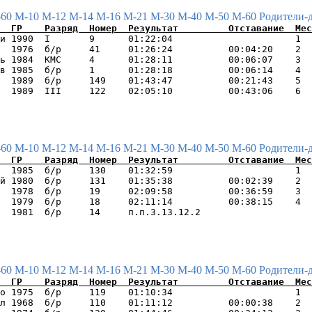
-60
М-10
М-12
М-14
М-16
М-21
М-30
М-40
М-50
М-60
Родители-
и 1990  I       9      01:22:04                      1  
  1976  б/р     41     01:26:24          00:04:20    2  
ь 1984  КМС     4      01:28:11          00:06:07    3  
в 1985  б/р     1      01:28:18          00:06:14    4  
  1989  б/р     149    01:43:47          00:21:43    5  
-60
М-10
М-12
М-14
М-16
М-21
М-30
М-40
М-50
М-60
Родители-
  1985  б/р     130    01:32:59                      1  
й 1980  б/р     131    01:35:38          00:02:39    2  
  1978  б/р     19     02:09:58          00:36:59    3  
  1979  б/р     18     02:11:14          00:38:15    4  
-60
М-10
М-12
М-14
М-16
М-21
М-30
М-40
М-50
М-60
Родители-
о 1975  б/р     119    01:10:34                      1  
л 1968  б/р     110    01:11:12          00:00:38    2  